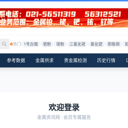
热门
1号白银
钯粉
铑粉
三氯化铑
氯化钯
阴极铜
参考数据
金属供求
贵金属检测
历史行情
欢迎登录
金属资讯网 · 会员专属服务