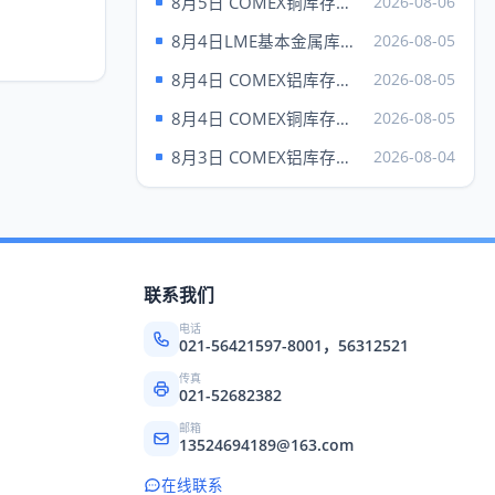
8月5日 COMEX铜库存统计
2026-08-06
现货钯
1387.00
---
8月4日LME基本金属库存统计
2026-08-05
8月4日 COMEX铝库存统计
2026-08-05
上海黄金 元/克（7日）
8月4日 COMEX铜库存统计
2026-08-05
品种
Au99.95
Au99.99
8月3日 COMEX铝库存统计
2026-08-04
成交
932.50
931.00
最高
932.50
934.00
最低
923.00
918.00
昨收
922.02
925.60
联系我们
品种
上海铂金（7日）
电话
021-56421597-8001，56312521
成交
438.68
传真
买价
---
021-52682382
卖价
437.27
邮箱
13524694189@163.com
最高
438.68
在线联系