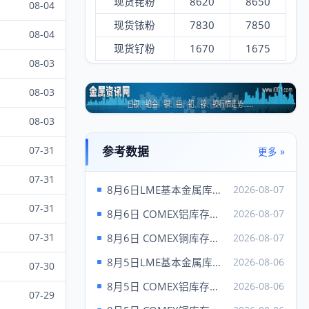
现货铑粉
8620
8650
08-04
现货铱粉
7830
7850
08-04
现货钌粉
1670
1675
08-03
纽约（6日）
买入
卖出
08-03
黄金
4250.90
4252.90
08-03
白银
61.54
61.79
铂金
1724.00
1734.00
07-31
参考数据
更多 »
钯
1356.00
1396.00
07-31
8月6日LME基本金属库存统计
2026-08-07
铑
8250.00
9250.00
07-31
8月6日 COMEX铝库存统计
2026-08-07
卖
伦敦（6日）
买入
07-31
8月6日 COMEX铜库存统计
2026-08-07
出
现货金
4283.37
---
8月5日LME基本金属库存统计
2026-08-06
07-30
现货银
62.03
8月5日 COMEX铝库存统计
2026-08-06
07-29
现货铂
1757.00
---