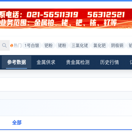
热门
1号白银
钯粉
铑粉
三氯化铑
氯化钯
阴极铜
参考数据
金属供求
贵金属检测
历史行情
全部