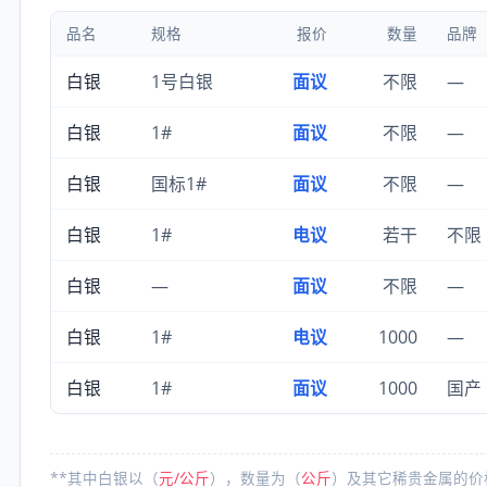
品名
规格
报价
数量
品牌
白银
1号白银
面议
不限
—
白银
1#
面议
不限
—
白银
国标1#
面议
不限
—
白银
1#
电议
若干
不限
白银
—
面议
不限
—
白银
1#
电议
1000
—
白银
1#
面议
1000
国产
**其中白银以（
元/公斤
），数量为（
公斤
）及其它稀贵金属的价