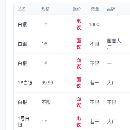
品名
规格
报价
数量
品牌
电
白银
1#
1000
—
议
面
国营大
白银
1#
不限
议
厂
面
白银
1#
不限
—
议
面
1#白银
99.99
若干
大厂
议
面
白银
不限
不限
不限
议
1号白
电
1#
若干
大厂
银
议