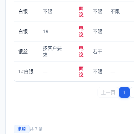
面
白银
不限
不限
不限
议
电
白银
1#
不限
—
议
按客户要
电
银丝
若干
—
求
议
面
1#白银
—
不限
—
议
上一页
1
求购
共 7 条