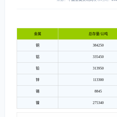
金属
总存量/公吨
铜
384250
铝
335450
铅
313950
锌
113300
锡
8845
镍
275340