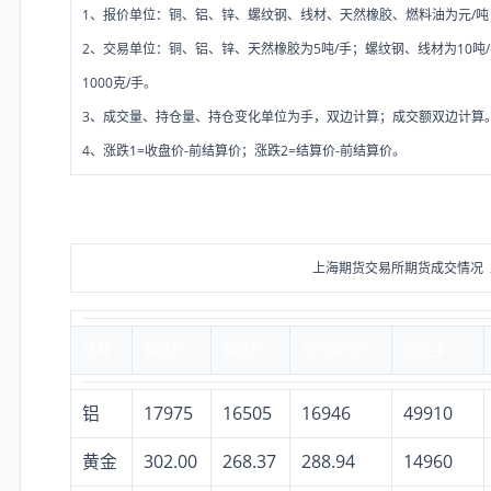
1、报价单位：铜、铝、锌、螺纹钢、线材、天然橡胶、燃料油为元/吨
2、交易单位：铜、铝、锌、天然橡胶为5吨/手；螺纹钢、线材为10吨/手
1000克/手。
3、成交量、持仓量、持仓变化单位为手，双边计算；成交额双边计算
4、涨跌1=收盘价-前结算价；涨跌2=结算价-前结算价。
上海期货交易所期货成交情况 20
品种
最高价
最低价
加权平均价
成交手
铝
17975
16505
16946
49910
黄金
302.00
268.37
288.94
14960