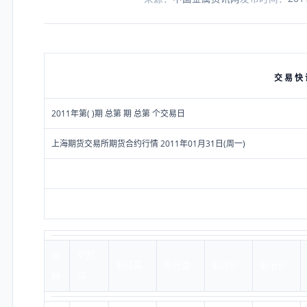
交 易 快
2011年第( )期 总第 期 总第 个交易日
上海期货交易所期货合约行情 2011年01月31日(周一)
品
交割
前结算
今开盘
最高价
最低价
种
月