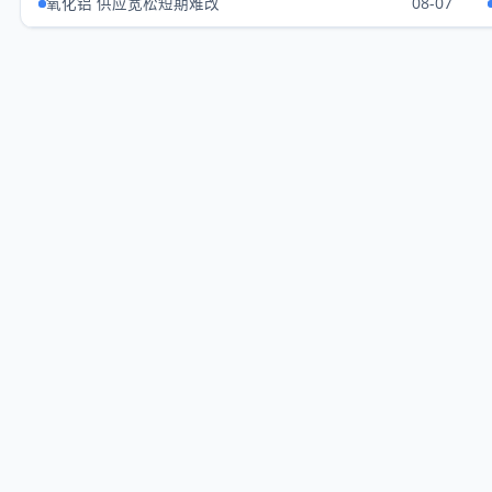
氧化铝 供应宽松短期难改
08-07