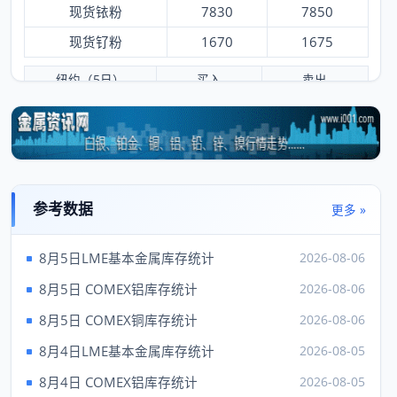
现货铱粉
7830
7850
现货钌粉
1670
1675
纽约（5日）
买入
卖出
黄金
4275.70
4277.70
白银
62.14
62.39
铂金
1744.00
1754.00
钯
1356.00
1396.00
参考数据
更多 »
铑
8150.00
9150.00
8月5日LME基本金属库存统计
2026-08-06
伦敦（5日）
买入
卖出
8月5日 COMEX铝库存统计
2026-08-06
现货金
4157.47
---
8月5日 COMEX铜库存统计
2026-08-06
现货银
61.42
8月4日LME基本金属库存统计
2026-08-05
现货铂
1750.00
---
8月4日 COMEX铝库存统计
2026-08-05