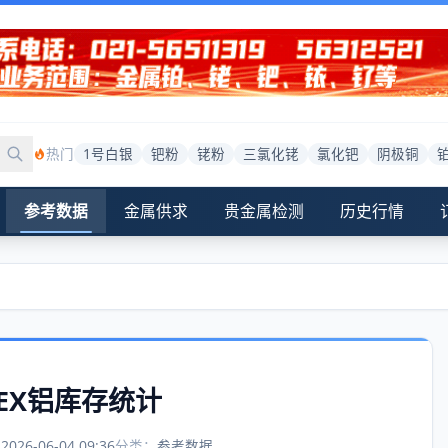
热门
1号白银
钯粉
铑粉
三氯化铑
氯化钯
阴极铜
参考数据
金属供求
贵金属检测
历史行情
MEX铝库存统计
：
2026-06-04 09:36
分类：
参考数据