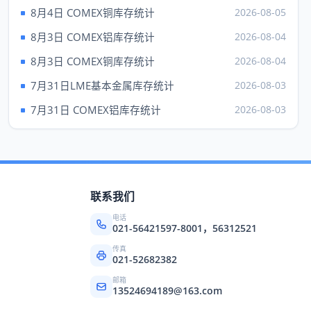
现货钯
1372.00
---
8月4日 COMEX铜库存统计
2026-08-05
上海黄金 元/克（6日）
8月3日 COMEX铝库存统计
2026-08-04
品种
Au99.95
Au99.99
8月3日 COMEX铜库存统计
2026-08-04
成交
928.90
925.60
7月31日LME基本金属库存统计
2026-08-03
最高
928.90
935.00
7月31日 COMEX铝库存统计
2026-08-03
最低
917.01
906.01
昨收
892.75
904.92
品种
上海铂金（6日）
联系我们
成交
435.96
电话
买价
---
021-56421597-8001，56312521
卖价
436.90
传真
021-52682382
最高
435.96
邮箱
13524694189@163.com
最低
435.96