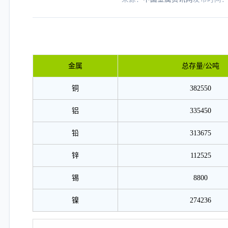
金属
总存量/公吨
铜
382550
铝
335450
铅
313675
锌
112525
锡
8800
镍
274236