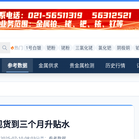
热门
1号白银
钯粉
铑粉
三氯化铑
氯化钯
阴极铜
参考数据
金属供求
贵金属检测
历史行情
/现货到三个月升贴水
：
2025-07-10 08:03
分类：
参考数据