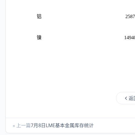
铝
2587
镍
1494
返
« 上一篇
7月8日LME基本金属库存统计