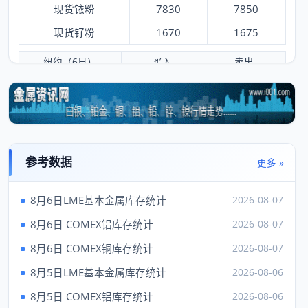
现货铱粉
7830
7850
现货钌粉
1670
1675
纽约（6日）
买入
卖出
黄金
4250.90
4252.90
白银
61.54
61.79
铂金
1724.00
1734.00
钯
1356.00
1396.00
参考数据
更多 »
铑
8250.00
9250.00
8月6日LME基本金属库存统计
2026-08-07
伦敦（6日）
买入
卖出
8月6日 COMEX铝库存统计
2026-08-07
现货金
4283.37
---
8月6日 COMEX铜库存统计
2026-08-07
现货银
62.03
8月5日LME基本金属库存统计
2026-08-06
现货铂
1757.00
---
8月5日 COMEX铝库存统计
2026-08-06