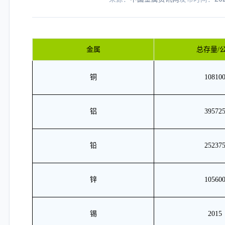
金属
总存量/
铜
10810
铝
39572
铅
25237
锌
10560
锡
2015