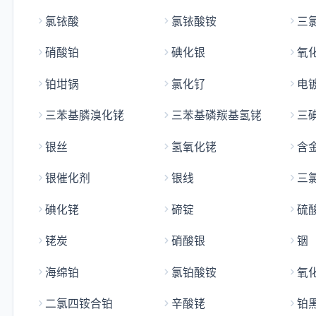
氯铱酸
氯铱酸铵
三
硝酸铂
碘化银
氧
铂坩锅
氯化钌
电
三苯基膦溴化铑
三苯基磷羰基氢铑
三
银丝
氢氧化铑
银催化剂
银线
三
碘化铑
碲锭
硫
铑炭
硝酸银
铟
海绵铂
氯铂酸铵
氧
二氯四铵合铂
辛酸铑
铂