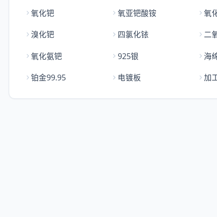
氧化钯
氧亚钯酸铵
氧
溴化钯
四氯化铱
二
氧化氨钯
925银
海
铂金99.95
电镀板
加