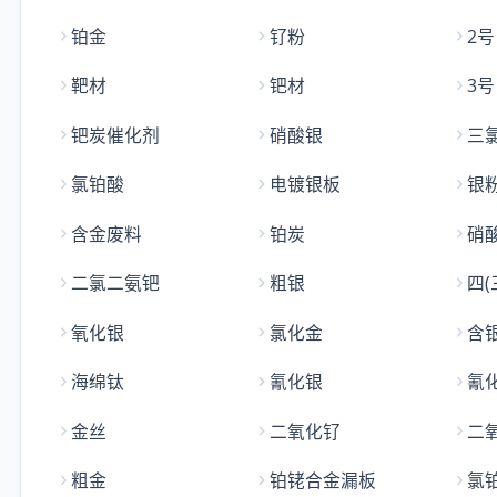
铂金
钌粉
2
靶材
钯材
3
钯炭催化剂
硝酸银
三
氯铂酸
电镀银板
银
含金废料
铂炭
硝
二氯二氨钯
粗银
四(
氧化银
氯化金
含
海绵钛
氰化银
氰
金丝
二氧化钌
二
粗金
铂铑合金漏板
氯