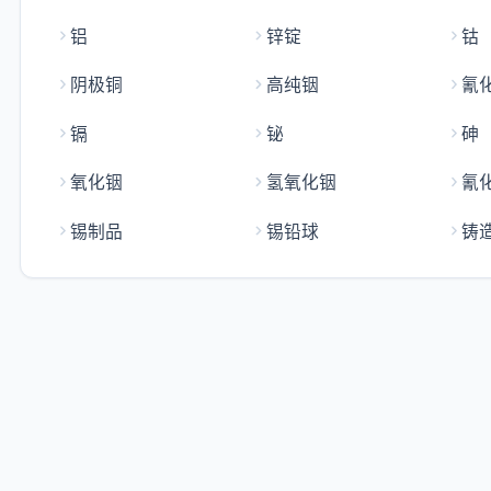
铝
锌锭
钴
阴极铜
高纯铟
氰
镉
铋
砷
氧化铟
氢氧化铟
氰
锡制品
锡铅球
铸