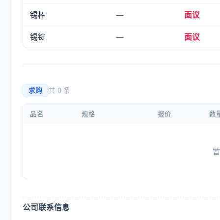
锡棒
—
面议
锡锭
—
面议
求购
共 0 条
品名
规格
报价
数
公司联系信息