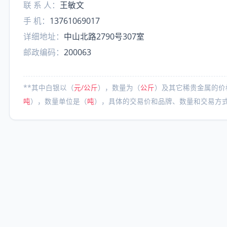
联 系 人：
王敏文
手 机：
13761069017
详细地址：
中山北路2790号307室
邮政编码：
200063
**其中白银以（
元/公斤
），数量为（
公斤
）及其它稀贵金属的价
吨
），数量单位是（
吨
），具体的交易价和品牌、数量和交易方