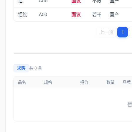
铝
Aoo
面议
不限
国产
铝锭
A00
面议
若干
国产
上一页
1
求购
共 0 条
品名
规格
报价
数量
品牌