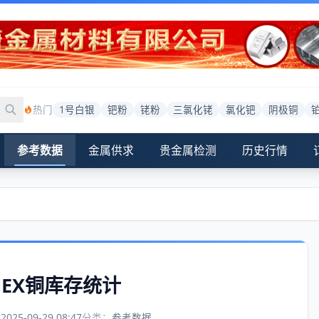
热门
1号白银
钯粉
铑粉
三氯化铑
氯化钯
阴极铜
参考数据
金属供求
贵金属检测
历史行情
OMEX铜库存统计
：
2025-09-29 08:47
分类：
参考数据