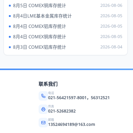
现货钯
1387.00
---
8月5日 COMEX铜库存统计
2026-08-06
上海黄金 元/克（7日）
8月4日LME基本金属库存统计
2026-08-05
品种
Au99.95
Au99.99
8月4日 COMEX铝库存统计
2026-08-05
成交
---
922.00
8月4日 COMEX铜库存统计
2026-08-05
最高
---
929.90
8月3日 COMEX铝库存统计
2026-08-04
最低
---
918.00
昨收
922.02
925.60
品种
上海铂金（7日）
联系我们
成交
---
电话
买价
---
021-56421597-8001，56312521
卖价
433.47
传真
021-52682382
最高
---
邮箱
13524694189@163.com
最低
---