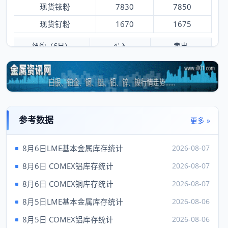
现货铱粉
7830
7850
现货钌粉
1670
1675
纽约（6日）
买入
卖出
黄金
4250.90
4252.90
白银
61.54
61.79
铂金
1724.00
1734.00
钯
1356.00
1396.00
参考数据
更多 »
铑
8250.00
9250.00
8月6日LME基本金属库存统计
2026-08-07
伦敦（6日）
买入
卖出
8月6日 COMEX铝库存统计
2026-08-07
现货金
4283.37
---
8月6日 COMEX铜库存统计
2026-08-07
现货银
62.03
8月5日LME基本金属库存统计
2026-08-06
现货铂
1757.00
---
8月5日 COMEX铝库存统计
2026-08-06