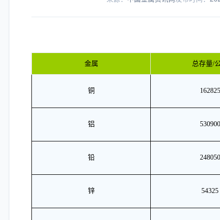
金属
总存量/
铜
16282
铝
53090
铅
24805
锌
54325