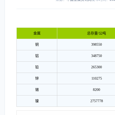
金属
总存量/公吨
铜
398550
铝
348750
铅
265300
锌
110275
锡
8200
镍
2757778