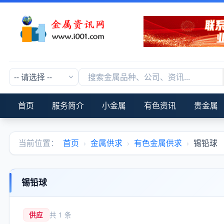
首页
服务简介
小金属
有色资讯
贵金属
当前位置：
首页
›
金属供求
›
有色金属供求
›
锡铅球
锡铅球
供应
共 1 条