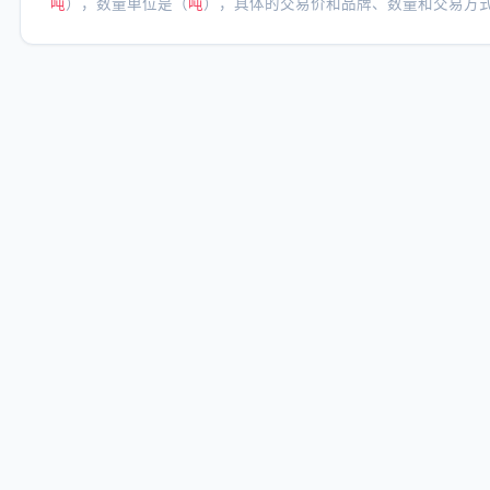
吨
），数量单位是（
吨
），具体的交易价和品牌、数量和交易方