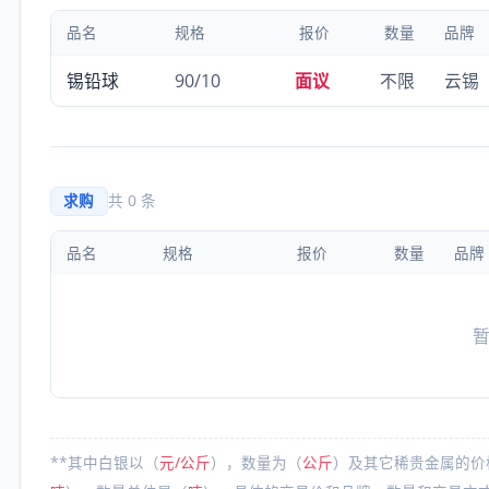
品名
规格
报价
数量
品牌
锡铅球
90/10
面议
不限
云锡
求购
共 0 条
品名
规格
报价
数量
品牌
**其中白银以（
元/公斤
），数量为（
公斤
）及其它稀贵金属的价