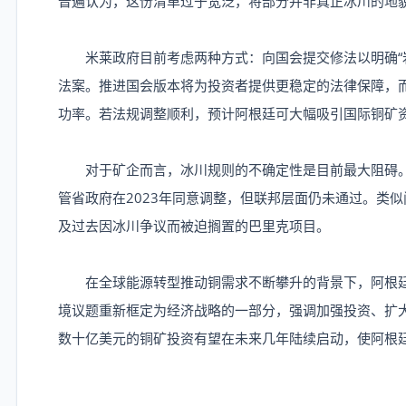
普遍认为，这份清单过于宽泛，将部分并非真正冰川的地
米莱政府目前考虑两种方式：向国会提交修法以明确“岩
法案。推进国会版本将为投资者提供更稳定的法律保障，
功率。若法规调整顺利，预计阿根廷可大幅吸引国际铜矿
对于矿企而言，冰川规则的不确定性是目前最大阻碍。例如
管省政府在2023年同意调整，但联邦层面仍未通过。类似问题也
及过去因冰川争议而被迫搁置的巴里克项目。
在全球能源转型推动铜需求不断攀升的背景下，阿根廷
境议题重新框定为经济战略的一部分，强调加强投资、扩
数十亿美元的铜矿投资有望在未来几年陆续启动，使阿根