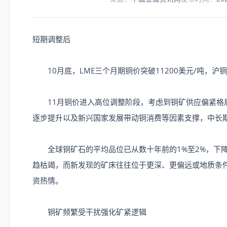
短期调整后
10月底，LME三个月期铜价突破11200美元/吨，沪铜
11月铜价进入高位调整阶段，考虑到铜矿供应偏紧格
逐步提升以及新兴国家发展带动铜消费等因素支撑，中长
全球铜矿石的平均品位已从数十年前的1%至2%，下降到
趋枯竭，而新发现的矿床往往位于更深、更偏远或地质条
资热情。
铜矿频繁受干扰强化矿紧逻辑