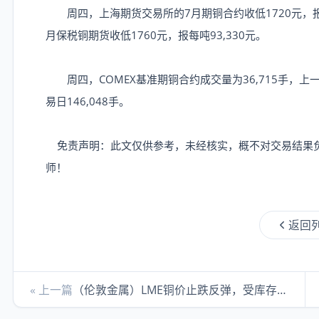
周四，上海期货交易所的7月期铜合约收低1720元，报每吨
月保税铜期货收低1760元，报每吨93,330元。
周四，COMEX基准期铜合约成交量为36,715手，上一交
易日146,048手。
免责声明：此文仅供参考，未经核实，概不对交易结果负
师！
返回
« 上一篇
（伦敦金属）LME铜价止跌反弹，受库存下降支撑，市场聚焦中东局势与美国铜关税