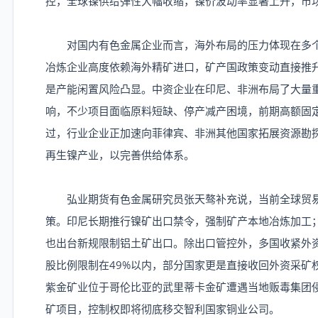
控，全球镍供给弹性大幅收缩，镍价波动率显著上升，市
对国内有色金属企业而言，海外布局的压力体现在多个
冶炼企业高度依赖海外精矿进口，矿产国政策变动直接推
是产能闲置风险凸显。中资企业在印尼、非洲布局了大量
响，不少项目面临原料短缺、停产减产困境，前期高额固
过，行业企业正加速向菲律宾、非洲其他国家拓展资源勘
再生镍产业，以完善供给体系。
弘业期货有色金属研究员张天骜补充说，当前全球贸易
策。印尼长期推行镍矿出口禁令，强制矿产本地冶炼加工；
也出台新规限制铝土矿出口。除出口管控外，多国收紧外
股比例限制在49%以内，部分国家更是直接收回外资采矿
紫金矿业位于哥伦比亚的武里蒂卡金矿遭遇当地贩毒集团
矿项目，控制权即将彻底移交智利国家铜业公司。