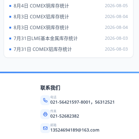
现货钯
1372.00
---
8月4日 COMEX铜库存统计
2026-08-05
上海黄金 元/克（6日）
8月3日 COMEX铝库存统计
2026-08-04
品种
Au99.95
Au99.99
8月3日 COMEX铜库存统计
2026-08-04
成交
928.90
925.60
7月31日LME基本金属库存统计
2026-08-03
最高
928.90
935.00
7月31日 COMEX铝库存统计
2026-08-03
最低
917.01
906.01
昨收
892.75
904.92
品种
上海铂金（6日）
联系我们
成交
435.96
电话
买价
---
021-56421597-8001，56312521
卖价
436.90
传真
021-52682382
最高
435.96
邮箱
13524694189@163.com
最低
435.96