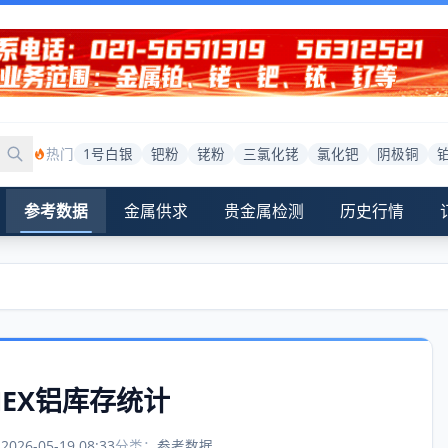
热门
1号白银
钯粉
铑粉
三氯化铑
氯化钯
阴极铜
参考数据
金属供求
贵金属检测
历史行情
OMEX铝库存统计
：
2026-05-19 08:33
分类：
参考数据