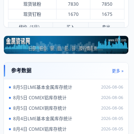
现货铱粉
7830
7850
现货钌粉
1670
1675
纽约（5日）
买入
卖出
黄金
4275.70
4277.70
白银
62.14
62.39
铂金
1744.00
1754.00
钯
1356.00
1396.00
参考数据
更多 »
铑
8150.00
9150.00
8月5日LME基本金属库存统计
2026-08-06
伦敦（5日）
买入
卖出
8月5日 COMEX铝库存统计
2026-08-06
现货金
4157.47
---
8月5日 COMEX铜库存统计
2026-08-06
现货银
61.42
8月4日LME基本金属库存统计
2026-08-05
现货铂
1750.00
---
8月4日 COMEX铝库存统计
2026-08-05